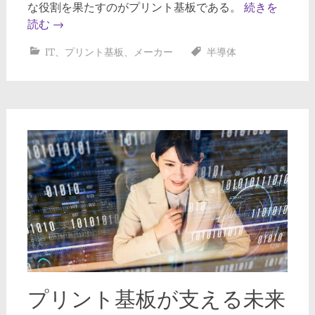
な役割を果たすのがプリント基板である。
続きを
読む
→
IT
、
プリント基板
、
メーカー
半導体
プリント基板が支える未来