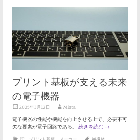
プリント基板が支える未来
の電子機器
2025年3月12日
Mista
電子機器の性能や機能を向上させる上で、必要不可
欠な要素が電子回路である。
続きを読む
→
IT
、
プリント基板
、
メーカー
半導体