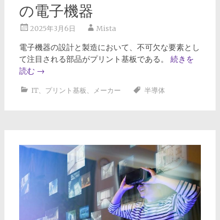
の電子機器
2025年3月6日
Mista
電子機器の設計と製造において、不可欠な要素とし
て注目される部品がプリント基板である。
続きを
読む
→
IT
、
プリント基板
、
メーカー
半導体