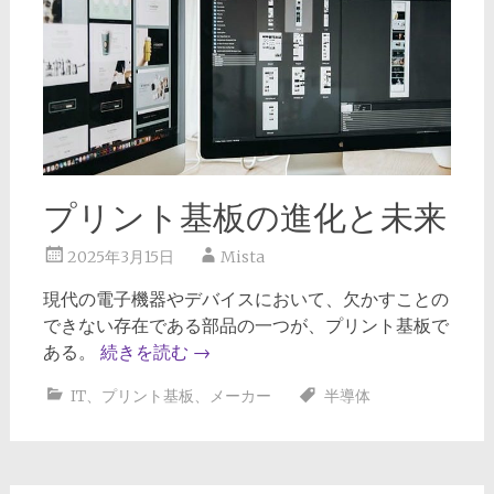
プリント基板の進化と未来
2025年3月15日
Mista
現代の電子機器やデバイスにおいて、欠かすことの
できない存在である部品の一つが、プリント基板で
ある。
続きを読む
→
IT
、
プリント基板
、
メーカー
半導体