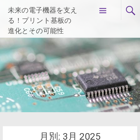
コ
未来の電子機器を支え
ン
テ
る！プリント基板の
ン
進化とその可能性
ツ
へ
ス
キ
ッ
プ
月別:
3月 2025