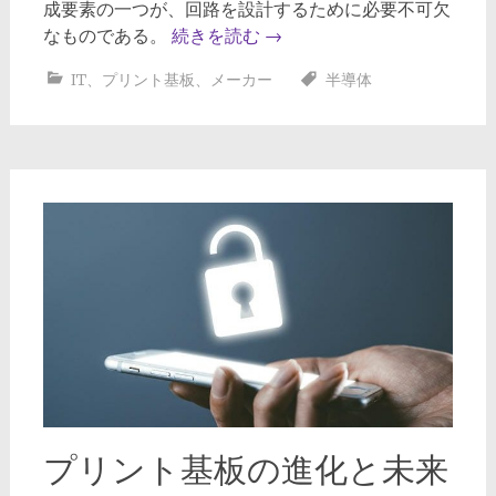
成要素の一つが、回路を設計するために必要不可欠
なものである。
続きを読む
→
IT
、
プリント基板
、
メーカー
半導体
プリント基板の進化と未来