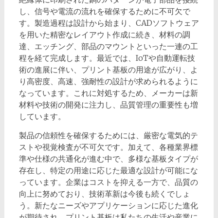
し、信号や電流の流れを確保するために不可欠で
す。製造過程は設計から始まり、CADソフトウェア
を用いた精密なレイアウト作成に続き、材料の調
達、エッチング、部品のマウントといった一連の工
程を経て完成します。最近では、IoTや自動運転技
術の進展に伴い、プリント基板の用途が広がり、よ
り高密度、高速、強耐性の設計が求められるように
なっています。これに対処するため、メーカーは新
材料や技術の開発に注力し、品質管理の重要性も増
しています。
製品の信頼性を確保するためには、厳密な電気的テ
ストや視覚検査が不可欠です。加えて、各種業界標
準や仕様の共通化が進む中で、多様な基板タイプが
存在し、特定の用途に応じた最適な設計が可能にな
っています。企業はコストを抑える一方で、品質の
向上に努めており、技術革新は今後も続くでしょ
う。新たなニーズやアプリケーションに応じた進化
が期待され、プリント基板は私たちの生活や産業に