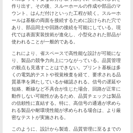
作り出す。その後、スルーホールの作成や部品のマ
ウント、はんだ付けといった工程が続く。スルーホ
ールは基板の両面を接続するために設けられた穴で
あり、部品同士や回路の接続を可能にしている。現
代では表面実装技術が進化し、小型化された部品が
使われることが一般的である。
これにより、省スペースで高性能な設計が可能にな
り、製品の競争力向上につながっている。品質管理
の観点も見逃すことはできない。プリント基板は多
くの電気的テストや視覚検査を経て、要求される品
質基準を満たしているか確認される。信号の遅延や
短絡、断線など不具合が生じた場合、回路が正常に
動作しない可能性があるため、品質チェックは製品
の信頼性に直結する。特に、高信号の通過が求めら
れる製品や耐環境性能が求められる場合は、より厳
密なテストが実施される。
このように、設計から製造、品質管理に至るまでの