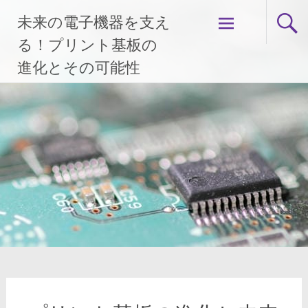
コ
未来の電子機器を支え
ン
テ
る！プリント基板の
ン
進化とその可能性
ツ
へ
ス
キ
ッ
プ