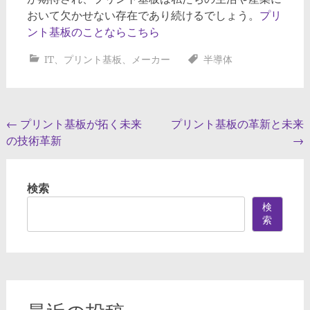
おいて欠かせない存在であり続けるでしょう。
プリ
ント基板のことならこちら
IT
、
プリント基板
、
メーカー
半導体
投
←
プリント基板が拓く未来
プリント基板の革新と未来
の技術革新
→
稿
ナ
検索
ビ
検
ゲ
索
ー
シ
ョ
ン