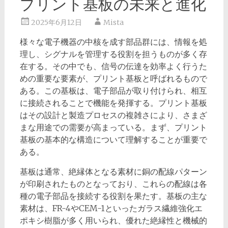
プリント基板の未来と進化
2025年6月12日
Mista
様々な電子機器の中核を成す部品群には、情報を処
理し、シグナルを管理する役割を担うものが多く存
在する。
その中でも、信号の伝達を効率よく行うた
めの重要な要素が、プリント基板と呼ばれるもので
ある。この基板は、電子部品が取り付けられ、相互
に接続されることで機能を発揮する。プリント基板
はその設計と製造プロセスの複雑さにより、さまざ
まな用途での需要が高まっている。まず、プリント
基板の基本的な構造について理解することが重要で
ある。
基板は通常、絶縁体となる素材に銅の配線パターン
が印刷されたものとなっており、これらの配線は各
種の電子部品を接続する役割を果たす。基板の主な
素材は、FR-4やCEM-1といったガラス繊維強化エ
ポキシ樹脂が多く用いられ、優れた絶縁性と機械的