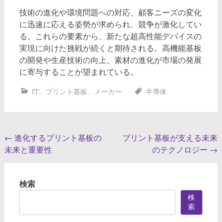
技術の進化や環境問題への対応、顧客ニーズの変化
に迅速に応える姿勢が求められ、競争が激化してい
る。これらの要素から、新たな超高性能デバイスの
実現に向けた挑戦が続くと期待される。高機能基板
の開発や生産技術の向上、素材の進化が市場の発展
に寄与することが望まれている。
IT
、
プリント基板
、
メーカー
半導体
投
←
進化するプリント基板の
プリント基板が支える未来
未来と重要性
のテクノロジー
→
稿
ナ
検索
ビ
検
ゲ
索
ー