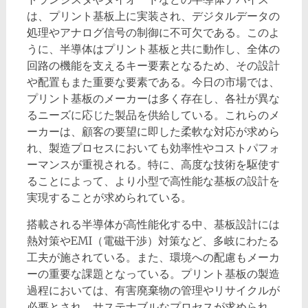
は、プリント基板上に実装され、デジタルデータの
処理やアナログ信号の制御に不可欠である。このよ
うに、半導体はプリント基板と共に動作し、全体の
回路の機能を支えるキー要素となるため、その設計
や配置もまた重要な要素である。今日の市場では、
プリント基板のメーカーは多く存在し、各社が異な
るニーズに応じた製品を供給している。これらのメ
ーカーは、顧客の要望に即した柔軟な対応が求めら
れ、製造プロセスにおいても効率性やコストパフォ
ーマンスが重視される。特に、高度な技術を駆使す
ることによって、より小型で高性能な基板の設計を
実現することが求められている。
搭載される半導体が高性能化する中、基板設計には
熱対策やEMI（電磁干渉）対策など、多岐にわたる
工夫が施されている。また、環境への配慮もメーカ
ーの重要な課題となっている。プリント基板の製造
過程においては、有害廃棄物の管理やリサイクルが
必要とされ、サステナブルなプロセスが求められ