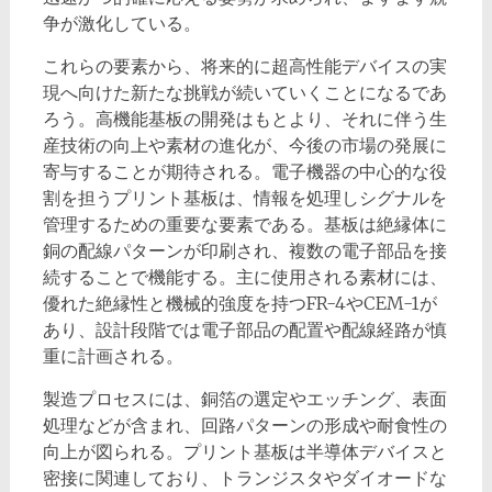
争が激化している。
これらの要素から、将来的に超高性能デバイスの実
現へ向けた新たな挑戦が続いていくことになるであ
ろう。高機能基板の開発はもとより、それに伴う生
産技術の向上や素材の進化が、今後の市場の発展に
寄与することが期待される。電子機器の中心的な役
割を担うプリント基板は、情報を処理しシグナルを
管理するための重要な要素である。基板は絶縁体に
銅の配線パターンが印刷され、複数の電子部品を接
続することで機能する。主に使用される素材には、
優れた絶縁性と機械的強度を持つFR-4やCEM-1が
あり、設計段階では電子部品の配置や配線経路が慎
重に計画される。
製造プロセスには、銅箔の選定やエッチング、表面
処理などが含まれ、回路パターンの形成や耐食性の
向上が図られる。プリント基板は半導体デバイスと
密接に関連しており、トランジスタやダイオードな