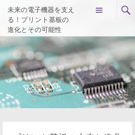
コ
未来の電子機器を支え
ン
テ
る！プリント基板の
ン
進化とその可能性
ツ
へ
ス
キ
ッ
プ